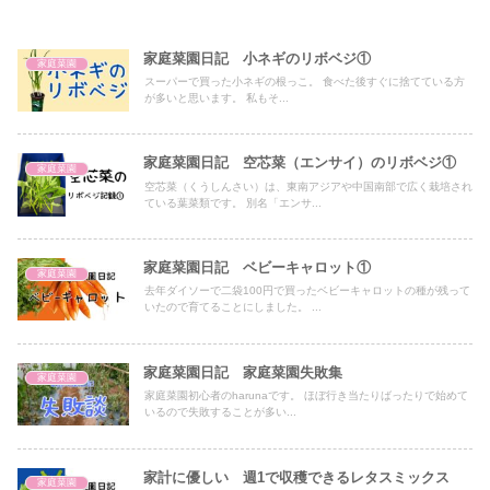
家庭菜園日記 小ネギのリボベジ①
家庭菜園
スーパーで買った小ネギの根っこ。 食べた後すぐに捨てている方
が多いと思います。 私もそ...
家庭菜園日記 空芯菜（エンサイ）のリボベジ①
家庭菜園
空芯菜（くうしんさい）は、東南アジアや中国南部で広く栽培され
ている葉菜類です。 別名「エンサ...
家庭菜園日記 ベビーキャロット①
家庭菜園
去年ダイソーで二袋100円で買ったベビーキャロットの種が残って
いたので育てることにしました。 ...
家庭菜園日記 家庭菜園失敗集
家庭菜園
家庭菜園初心者のharunaです。 ほぼ行き当たりばったりで始めて
いるので失敗することが多い...
家計に優しい 週1で収穫できるレタスミックス
家庭菜園