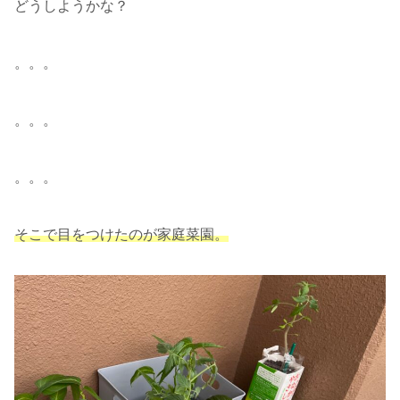
どうしようかな？
。。。
。。。
。。。
そこで目をつけたのが家庭菜園。