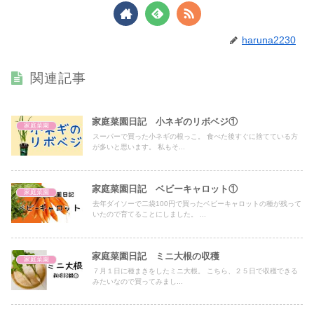
haruna2230
関連記事
家庭菜園日記 小ネギのリボベジ①
家庭菜園
スーパーで買った小ネギの根っこ。 食べた後すぐに捨てている方
が多いと思います。 私もそ...
家庭菜園日記 ベビーキャロット①
家庭菜園
去年ダイソーで二袋100円で買ったベビーキャロットの種が残って
いたので育てることにしました。 ...
家庭菜園日記 ミニ大根の収穫
家庭菜園
７月１日に種まきをしたミニ大根。 こちら、２５日で収穫できる
みたいなので買ってみまし...