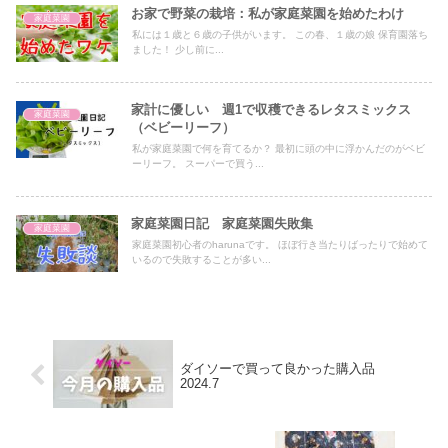
お家で野菜の栽培：私が家庭菜園を始めたわけ
家庭菜園
私には１歳と６歳の子供がいます。 この春、１歳の娘 保育園落ち
ました！ 少し前に...
家計に優しい 週1で収穫できるレタスミックス
家庭菜園
（ベビーリーフ）
私が家庭菜園で何を育てるか？ 最初に頭の中に浮かんだのがベビ
ーリーフ。 スーパーで買う...
家庭菜園日記 家庭菜園失敗集
家庭菜園
家庭菜園初心者のharunaです。 ほぼ行き当たりばったりで始めて
いるので失敗することが多い...
ダイソーで買って良かった購入品
2024.7